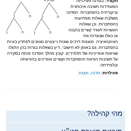
תקציר:
בסדנה פעילויות
כנסים
המעודדות חשיבה איכותנית
וביקורתית בהסתברות. הסדנה
הצגה בכנס הארצי למורים למתמטיקה
משלבת שאלות מפתיעות
כנס קהילות תשע"ו
בהסתברות, וכן שאלות
העשויות לעורר קשיים בהבנה
כנס קהילות תשע"ה
או כאלו שנוגדות את
האינטואיציה. מוצגות דרכים שונות וייצוגים מגוונים לפתרון בעיות
צרו קשר
בהסתברות, גם באופן לא חישובי.
דיון בשאלות בגרות בהן התגלו
כניסה לחברי המועדון
שגיאות אופייניות של תלמידים. קובץ מהלך הסדנה פותח בסקירה
על חשיבות הוראת ההסתברות וקשיים אופיינים בהוראתה
מדרגות ל-5
ובלמידתה.
פעילויות:
סדנה
,
מצגת
.
קישור לאתר "מדרגות ל-5"
מהי קהילה?