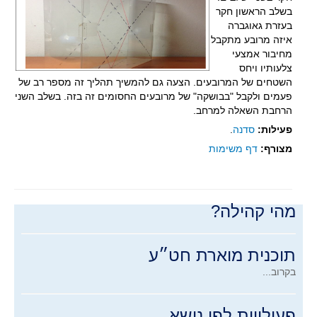
כנסים
בשלב הראשון חקר
בעזרת גאוגברה
הצגה בכנס הארצי למורים למתמטיקה
איזה מרובע מתקבל
מחיבור אמצעי
כנס קהילות תשע"ו
צלעותיו ויחס
כנס קהילות תשע"ה
השטחים של המרובעים. הצעה גם להמשיך תהליך זה מספר רב של
פעמים ולקבל "בבושקה" של מרובעים החסומים זה בזה. בשלב השני
צרו קשר
הרחבת השאלה למרחב.
כניסה לחברי המועדון
פעילות:
סדנה
.
מצורף:
דף משימות
מדרגות ל-5
קישור לאתר "מדרגות ל-5"
מהי קהילה?
תוכנית מוארת חט״ע
בקרוב...
פעילויות לפי נושא