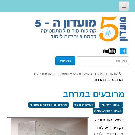
דף הבית
אודות
קהילות מורים 5 יח״ל
קהילות מועדון ה 5 - תשע"ז
חיפוש
קהילות מועדון ה 5 - תשע"ו
פעילויות לפי נושא
עמוד הבית
פעילויות לפי נושא
גאומטריה
מרובעים במרחב
פעילויות לפי סוג
מרובעים במרחב
פעילויות חקר
יישום דינאמי
פעילות חקר
פתרונות בדרכים שונות
שילוב טכנולוגיה
בעיה רבת עוצמה
פעילות לכיתה
נושא:
גאומטריה.
קישורים שימושיים
תקציר:
פעילות
חקר בשניי שלבים.